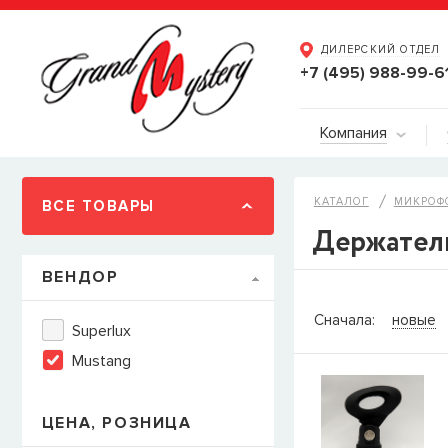
ДИЛЕРСКИЙ ОТДЕЛ
+7 (495) 988-99-6
Компания
КАТАЛОГ
МИКРОФ
ВСЕ ТОВАРЫ
Держатели
ВЕНДОР
СООБЩИТ
Сначала:
новые
Superlux
Товара
Струны дл
Mustang
наличии, но вы м
когда товар можно
Имя
ЦЕНА, РОЗНИЦА