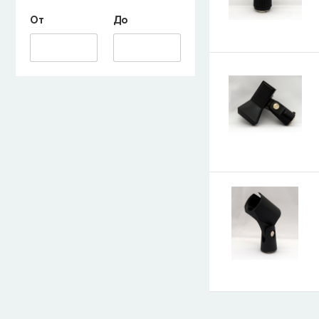
От
До
E-mail
СООБЩИТЬ