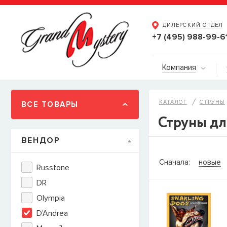
ДИЛЕРСКИЙ ОТДЕЛ
+7 (495) 988-99-6
Компания
КАТАЛОГ
СТРУНЫ
ВСЕ ТОВАРЫ
Струны дл
ВЕНДОР
СООБЩИТ
Сначала:
новые
Russtone
Товара
Струны дл
DR
наличии, но вы м
Olympia
когда товар можно
Имя
D'Andrea