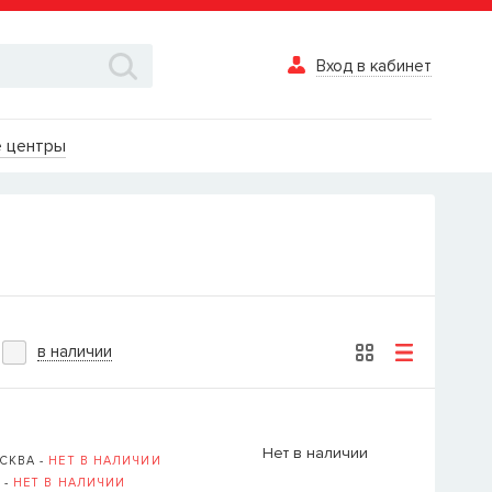
Вход в кабинет
Вход в каби
 центры
Логин
Пароль
Забыли пароль?
в наличии
ВОЙТИ
Вход в кабинет
Нет в наличии
СКВА -
НЕТ В НАЛИЧИИ
Восстановле
 -
НЕТ В НАЛИЧИИ