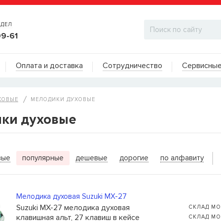
ТДЕЛ
99-61
Адреса на карте
Оплата и доставка
Сотрудничество
Сервисные
ДИЛЕРСКИЙ ОТДЕЛ
ХОВЫЕ
МЕЛОДИКИ ДУХОВЫЕ
ки духовые
ИТЬ КОГДА ПОЯВИТСЯ
вые
популярные
дешевые
дорогие
по алфавиту
ы для бас-гитар Olympia HQB45100S
сейчас нет в
вы можете оставить заявку и мы сообщим вам,
ожно будет купить.
Мелодика духовая Suzuki MX-27
Suzuki MX-27 мелодика духовая
СКЛАД МО
клавишная альт, 27 клавиш в кейсе
СКЛАД МО