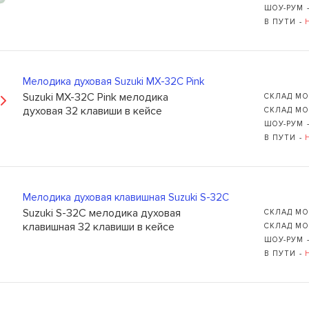
ШОУ-РУМ 
В ПУТИ -
Мелодика духовая Suzuki MX-32C Pink
Suzuki MX-32C Pink мелодика
СКЛАД МО
Ь
109235, Г. МОСКВА, КУРЬЯН
духовая 32 клавиши в кейсе
СКЛАД МО
ШОУ-РУМ 
+7 (495) 988-99-61
В ПУТИ -
sales@grandm.ru
График работы:
пн–чт: 10:00–19:00
Мелодика духовая клавишная Suzuki S-32C
пт: 10:00–18:00
Suzuki S-32C мелодика духовая
СКЛАД МО
сб, вс: выходной
клавишная 32 клавиши в кейсе
СКЛАД МО
ШОУ-РУМ 
В ПУТИ -