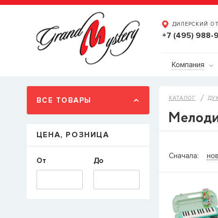
ДИЛЕРСКИЙ О
+7 (495) 988-
Компания
КАТАЛОГ
ДУ
ВСЕ ТОВАРЫ
Мелоди
ЦЕНА, РОЗНИЦА
СООБЩ
Сначала:
но
От
До
Товара
Струн
наличии, но 
когда товар м
Имя