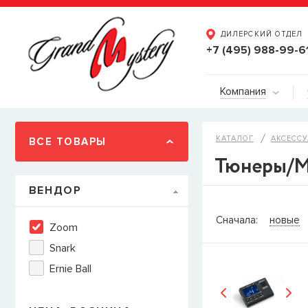
ДИЛЕРСКИЙ ОТДЕЛ
+7 (495) 988-99-6
Компания
КАТАЛОГ
АКСЕССУ
ВСЕ ТОВАРЫ
Тюнеры/М
ВЕНДОР
СООБЩИТ
Сначала:
новые
Zoom
Товара
Струны дл
Snark
наличии, но вы м
Ernie Ball
когда товар можно
Имя