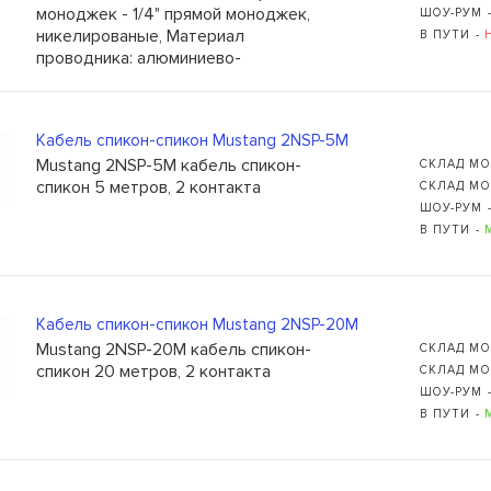
моноджек - 1/4" прямой моноджек,
ШОУ-РУМ 
никелированые, Материал
В ПУТИ -
проводника: алюминиево-
магниевый сплав, покрытый
медью, Длина: 2 м, Толщина: 8,2
мм, Оболочка: ПВХ, Цвет: чёрный
Кабель спикон-спикон Mustang 2NSP-5M
Ь
Mustang 2NSP-5M кабель спикон-
СКЛАД МО
109235, Г. МОСКВА, КУРЬЯН
спикон 5 метров, 2 контакта
СКЛАД МО
ШОУ-РУМ 
+7 (495) 988-99-61
В ПУТИ -
sales@grandm.ru
График работы:
пн–чт: 10:00–19:00
Кабель спикон-спикон Mustang 2NSP-20M
пт: 10:00–18:00
Mustang 2NSP-20M кабель спикон-
сб, вс: выходной
СКЛАД МО
спикон 20 метров, 2 контакта
СКЛАД МО
ШОУ-РУМ 
В ПУТИ -