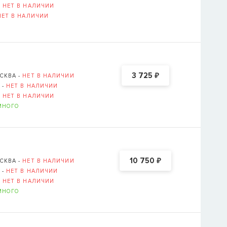
-
НЕТ В НАЛИЧИИ
НЕТ В НАЛИЧИИ
Логин или E-mail ука
ВОССТАНОВИТ
₽
3 725
СКВА -
НЕТ В НАЛИЧИИ
ОВСКАЯ НАБЕРЕЖНАЯ, Д. 6, СТР. 1 (
ОТКРЫТЬ В 
 -
НЕТ В НАЛИЧИИ
-
НЕТ В НАЛИЧИИ
МНОГО
₽
10 750
СКВА -
НЕТ В НАЛИЧИИ
 -
НЕТ В НАЛИЧИИ
-
НЕТ В НАЛИЧИИ
МНОГО