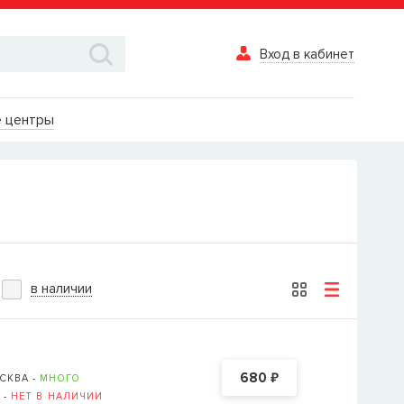
Вход в кабинет
Вход в каби
 центры
Логин
Пароль
Забыли пароль?
в наличии
ВОЙТИ
Вход в кабинет
₽
680
СКВА -
МНОГО
Восстановле
 -
НЕТ В НАЛИЧИИ