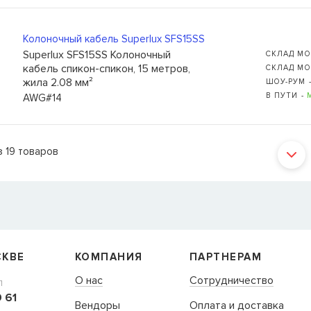
Колоночный кабель Superlux SFS15SS
Superlux SFS15SS Колоночный
СКЛАД МО
кабель спикон-спикон, 15 метров,
СКЛАД МО
жила 2.08 мм²
ШОУ-РУМ 
В ПУТИ -
AWG#14
з
19
товаров
СКВЕ
КОМПАНИЯ
ПАРТНЕРАМ
О нас
Сотрудничество
Л
 61
Вендоры
Оплата и доставка