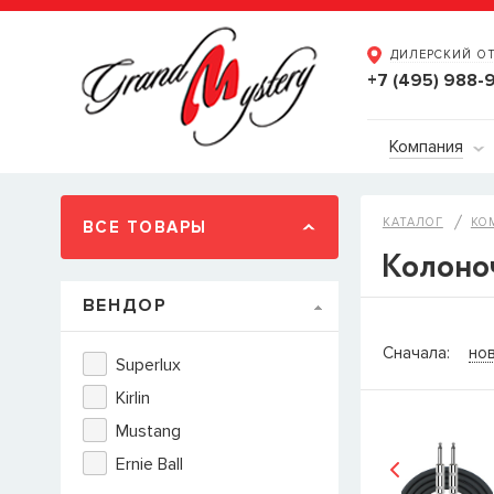
ДИЛЕРСКИЙ О
+7 (495) 988-
Компания
КАТАЛОГ
КО
ВСЕ ТОВАРЫ
Колоно
ВЕНДОР
СООБЩ
Сначала:
но
Superlux
Товара
Струн
Kirlin
наличии, но 
Mustang
когда товар м
Имя
Ernie Ball