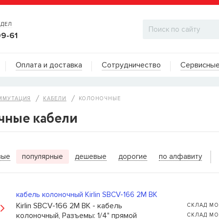
ТДЕЛ
99-61
Адреса на карте
Оплата и доставка
Сотрудничество
Сервисные
ДИЛЕРСКИЙ ОТДЕЛ
ММУТАЦИЯ
КАБЕЛИ
КОЛОНОЧНЫЕ
чные кабели
ИТЬ КОГДА ПОЯВИТСЯ
вые
популярные
дешевые
дорогие
по алфавиту
ы для бас-гитар Olympia HQB45100S
сейчас нет в
вы можете оставить заявку и мы сообщим вам,
ожно будет купить.
кабель колоночный Kirlin SBCV-166 2M BK
Kirlin SBCV-166 2M BK - кабель
СКЛАД МО
колоночный, Разъемы: 1/4" прямой
СКЛАД МО