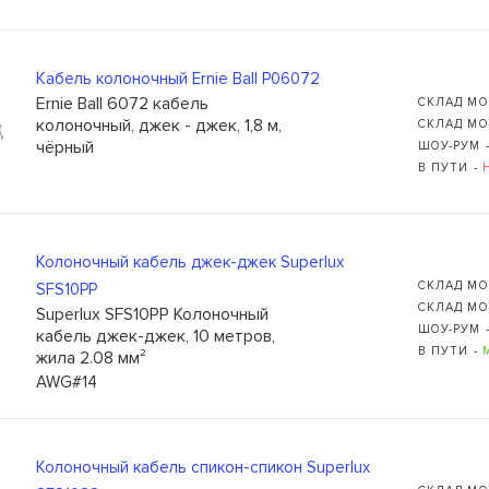
Кабель колоночный Ernie Ball P06072
Ernie Ball 6072 кабель
СКЛАД МО
колоночный, джек - джек, 1,8 м,
СКЛАД МО
чёрный
ШОУ-РУМ 
В ПУТИ -
Колоночный кабель джек-джек Superlux
СКЛАД МО
SFS10PP
СКЛАД МО
Superlux SFS10PP Колоночный
ШОУ-РУМ 
кабель джек-джек, 10 метров,
В ПУТИ -
жила 2.08 мм²
AWG#14
Колоночный кабель спикон-спикон Superlux