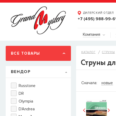
ДИЛЕРСКИЙ ОТДЕЛ
+7 (495) 988-99-6
Компания
КАТАЛОГ
СТРУНЫ
ВСЕ ТОВАРЫ
Струны дл
ВЕНДОР
СООБЩИТ
Сначала:
новые
Russtone
Товара
Струны дл
DR
наличии, но вы м
Olympia
когда товар можно
Имя
D'Andrea