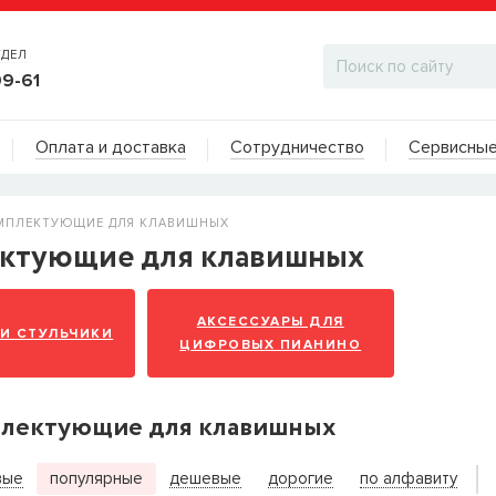
ТДЕЛ
99-61
Адреса на карте
Оплата и доставка
Сотрудничество
Сервисные
ДИЛЕРСКИЙ ОТДЕЛ
МПЛЕКТУЮЩИЕ ДЛЯ КЛАВИШНЫХ
ктующие для клавишных
АКСЕССУАРЫ ДЛЯ
 И СТУЛЬЧИКИ
ЦИФРОВЫХ ПИАНИНО
плектующие для клавишных
ИТЬ КОГДА ПОЯВИТСЯ
вые
популярные
дешевые
дорогие
по алфавиту