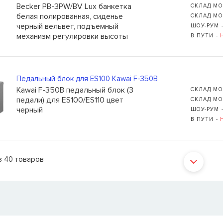
Becker PB-3PW/BV Lux банкетка
СКЛАД МО
белая полированная, сиденье
СКЛАД МО
черный вельвет, подъемный
ШОУ-РУМ 
механизм регулировки высоты
В ПУТИ -
Педальный блок для ES100 Kawai F-350B
Kawai F-350B педальный блок (3
СКЛАД МО
педали) для ES100/ES110 цвет
СКЛАД МО
черный
ШОУ-РУМ 
В ПУТИ -
з
40
товаров