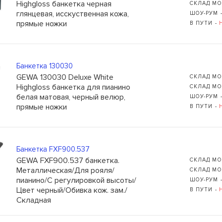
Highgloss банкетка черная
СКЛАД МО
глянцевая, исскуственная кожа,
ШОУ-РУМ 
прямые ножки
В ПУТИ -
Банкетка 130030
GEWA 130030 Deluxe White
СКЛАД МО
Highgloss банкетка для пианино
СКЛАД МО
белая матовая, черный велюр,
ШОУ-РУМ 
прямые ножки
В ПУТИ -
Банкетка FXF900.537
GEWA FXF900.537 банкетка.
СКЛАД МО
Металлическая/Для рояля/
СКЛАД МО
пианино/С регулировкой высоты/
ШОУ-РУМ 
Цвет черный/Обивка кож. зам./
В ПУТИ -
Складная