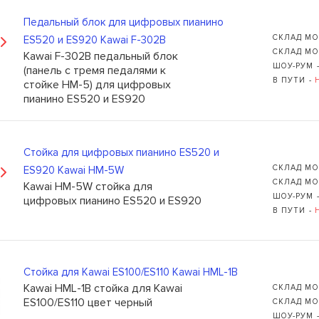
Педальный блок для цифровых пианино
СКЛАД МО
ES520 и ES920 Kawai F-302B
СКЛАД МО
Kawai F-302B педальный блок
ШОУ-РУМ 
(панель с тремя педалями к
В ПУТИ -
стойке HM-5) для цифровых
пианино ES520 и ES920
Cтойка для цифровых пианино ES520 и
СКЛАД МО
ES920 Kawai HM-5W
СКЛАД МО
Kawai HM-5W стойка для
ШОУ-РУМ 
цифровых пианино ES520 и ES920
В ПУТИ -
Стойка для Kawai ES100/ES110 Kawai HML-1B
Kawai HML-1B стойка для Kawai
СКЛАД МО
ES100/ES110 цвет черный
СКЛАД МО
ШОУ-РУМ 