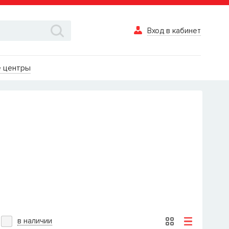
Вход в кабинет
Вход в каби
 центры
Логин
Пароль
Забыли пароль?
ВОЙТИ
Вход в кабинет
Восстановле
в наличии