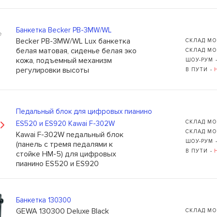
ы для бас-гитар Olympia HQB45100S
сейчас нет в
вы можете оставить заявку и мы сообщим вам,
ожно будет купить.
Банкетка Becker PB-3MW/WL
е
Becker PB-3MW/WL Lux банкетка
СКЛАД МО
белая матовая, сиденье белая эко
СКЛАД МО
кожа, подъемный механизм
ШОУ-РУМ 
регулировки высоты
В ПУТИ -
109235, Г. МОСКВА, КУРЬЯН
+7 (495) 988-99-61
sales@grandm.ru
Педальный блок для цифровых пианино
СКЛАД МО
ES520 и ES920 Kawai F-302W
Ь
График работы:
СКЛАД МО
Kawai F-302W педальный блок
пн–чт: 10:00–19:00
ШОУ-РУМ 
(панель с тремя педалями к
пт: 10:00–18:00
В ПУТИ -
стойке HM-5) для цифровых
сб, вс: выходной
пианино ES520 и ES920
Банкетка 130300
GEWA 130300 Deluxe Black
СКЛАД МО