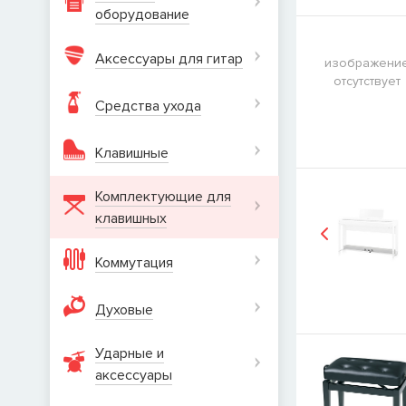
оборудование
Товара
Струн
наличии, но 
когда товар м
Аксессуары для гитар
изображени
Имя
отсутствует
Средства ухода
E-mail
Клавишные
Комплектующие для
клавишных
СООБЩИТ
Коммутация
Духовые
Ударные и
аксеcсуары