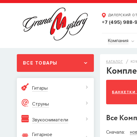
ДИЛЕРСКИЙ О
+7 (495) 988-
Компания
КАТАЛОГ
КО
ВСЕ ТОВАРЫ
Компле
Гитары
БАНКЕТКИ
Струны
Все Ком
Звукосниматели
СООБЩ
Сначала:
но
Гитарное