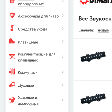
оборудование
Аксессуары для гитар
Все Звукосн
СООБЩИТ
Средства ухода
Сначала:
новые
Товара
Струны дл
Клавишные
наличии, но вы м
когда товар можно
Комплектующие для
Имя
клавишных
Коммутация
E-mail
Духовые
Ударные и
СООБЩИТЬ
аксеcсуары