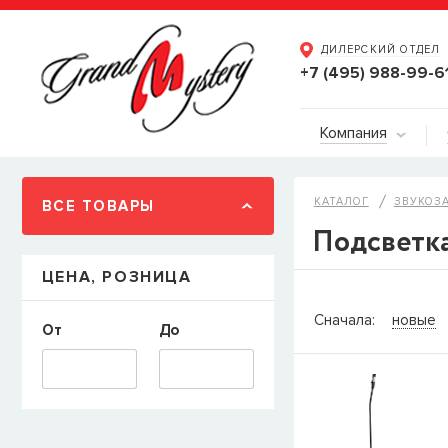
ДИЛЕРСКИЙ ОТДЕЛ
+7 (495) 988-99-6
Компания
КАТАЛОГ
ЗВУКОЗ
ВСЕ ТОВАРЫ
Подсветка
ЦЕНА, РОЗНИЦА
СООБЩИТ
Сначала:
новые
От
До
Товара
Струны дл
наличии, но вы м
когда товар можно
Имя