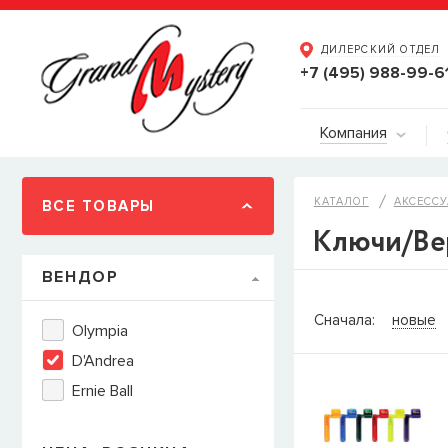
ДИЛЕРСКИЙ ОТДЕЛ
+7 (495) 988-99-6
Компания
КАТАЛОГ
АКСЕССУ
ВСЕ ТОВАРЫ
Ключи/Вер
ВЕНДОР
СООБЩИТ
Сначала:
новые
Olympia
Товара
Струны дл
D'Andrea
наличии, но вы м
Ernie Ball
когда товар можно
Имя