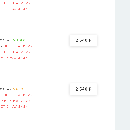
-
НЕТ В НАЛИЧИИ
НЕТ В НАЛИЧИИ
Логин или E-mail ука
ВОССТАНОВИТ
₽
2 540
СКВА -
МНОГО
ОВСКАЯ НАБЕРЕЖНАЯ, Д. 6, СТР. 1 (
ОТКРЫТЬ В 
 -
НЕТ В НАЛИЧИИ
-
НЕТ В НАЛИЧИИ
НЕТ В НАЛИЧИИ
₽
2 540
СКВА -
МАЛО
 -
НЕТ В НАЛИЧИИ
-
НЕТ В НАЛИЧИИ
НЕТ В НАЛИЧИИ