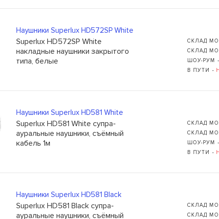
Наушники Superlux HD572SP White
Superlux HD572SP White
СКЛАД МО
накладные наушники закрытого
СКЛАД МО
типа, белые
ШОУ-РУМ 
В ПУТИ -
Наушники Superlux HD581 White
Superlux HD581 White супра-
СКЛАД МО
ауральные наушники, съёмный
СКЛАД МО
кабель 1м
ШОУ-РУМ 
В ПУТИ -
Наушники Superlux HD581 Black
Superlux HD581 Black супра-
СКЛАД МО
ауральные наушники, съёмный
СКЛАД МО