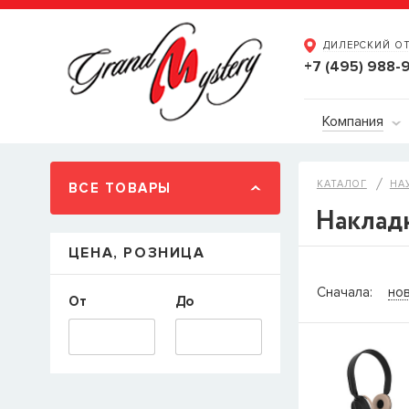
ДИЛЕРСКИЙ О
+7 (495) 988-
Компания
КАТАЛОГ
НА
ВСЕ ТОВАРЫ
Наклад
ЦЕНА, РОЗНИЦА
СООБЩ
Сначала:
но
От
До
Товара
Струн
наличии, но 
когда товар м
Имя