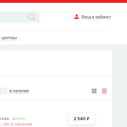
Вход в кабинет
Вход в каби
 центры
Логин
Пароль
Забыли пароль?
в наличии
ВОЙТИ
Вход в кабинет
₽
2 540
СКВА -
МНОГО
Восстановле
 -
НЕТ В НАЛИЧИИ