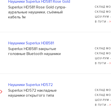
Наушники Superlux HD581 Rose Gold
Superlux HD581 Rose Gold супра-
СКЛАД МО
ауральные наушники, съёмный
СКЛАД МО
кабель 1м
ШОУ-РУМ 
В ПУТИ -
Наушники Superlux HDB581
Superlux HDB581 закрытые
СКЛАД МО
головные Bluetooth наушники
СКЛАД МО
ШОУ-РУМ 
В ПУТИ -
Наушники Superlux HD572
Superlux HD572 накладные
СКЛАД МО
наушники открытого типа
СКЛАД МО
ШОУ-РУМ 
В ПУТИ -