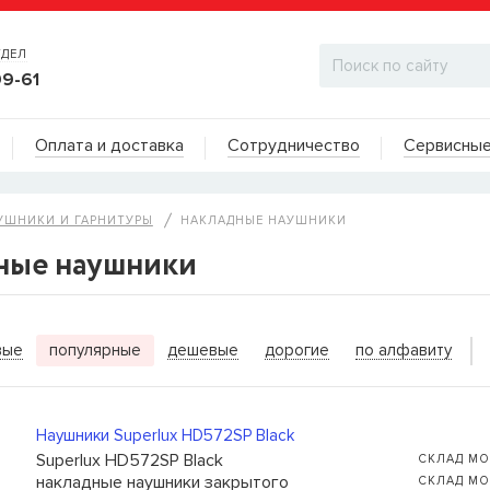
ТДЕЛ
99-61
Адреса на карте
Оплата и доставка
Сотрудничество
Сервисные
ДИЛЕРСКИЙ ОТДЕЛ
УШНИКИ И ГАРНИТУРЫ
НАКЛАДНЫЕ НАУШНИКИ
ные наушники
ИТЬ КОГДА ПОЯВИТСЯ
вые
популярные
дешевые
дорогие
по алфавиту
ы для бас-гитар Olympia HQB45100S
сейчас нет в
вы можете оставить заявку и мы сообщим вам,
ожно будет купить.
Наушники Superlux HD572SP Black
Superlux HD572SP Black
СКЛАД МО
накладные наушники закрытого
СКЛАД МО