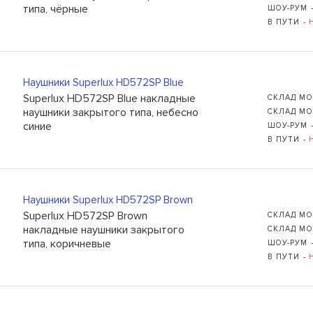
типа, чёрные
ШОУ-РУМ 
В ПУТИ -
Наушники Superlux HD572SP Blue
Superlux HD572SP Blue накладные
СКЛАД МО
Ь
109235, Г. МОСКВА, КУРЬЯН
наушники закрытого типа, небесно
СКЛАД МО
синие
ШОУ-РУМ 
+7 (495) 988-99-61
В ПУТИ -
sales@grandm.ru
График работы:
пн–чт: 10:00–19:00
Наушники Superlux HD572SP Brown
пт: 10:00–18:00
Superlux HD572SP Brown
СКЛАД МО
сб, вс: выходной
накладные наушники закрытого
СКЛАД МО
типа, коричневые
ШОУ-РУМ 
В ПУТИ -