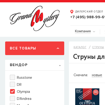
ДИЛЕРСКИЙ ОТДЕЛ
+7 (495) 988-99-6
Компания
КАТАЛОГ
СТРУНЫ
ВСЕ ТОВАРЫ
Струны дл
ВЕНДОР
СООБЩИТ
Сначала:
новые
Russtone
Товара
Струны дл
DR
наличии, но вы м
Olympia
когда товар можно
Имя
D'Andrea