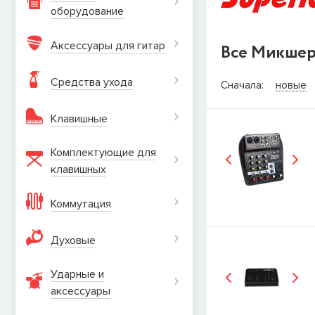
оборудование
Аксессуары для гитар
Все Микшер
СООБЩИТ
Средства ухода
Сначала:
новые
Товара
Струны дл
Клавишные
наличии, но вы м
когда товар можно
Комплектующие для
Имя
клавишных
Коммутация
E-mail
Духовые
Ударные и
СООБЩИТЬ
аксеcсуары