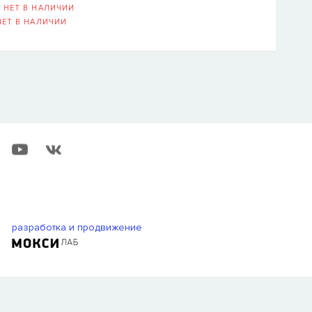
-
НЕТ В НАЛИЧИИ
НЕТ В НАЛИЧИИ
Логин или E-mail ука
ВОССТАНОВИТ
ОВСКАЯ НАБЕРЕЖНАЯ, Д. 6, СТР. 1 (
ОТКРЫТЬ В 
разработка и продвижение