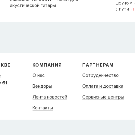
ШОУ-РУМ 
акустической гитары
В ПУТИ -
Ь
109235, Г. МОСКВА, КУРЬЯН
+7 (495) 988-99-61
СКВЕ
КОМПАНИЯ
ПАРТНЕРАМ
sales@grandm.ru
О нас
Сотрудничество
Л
График работы:
 61
пн–чт: 10:00–19:00
Вендоры
Оплата и доставка
пт: 10:00–18:00
сб, вс: выходной
Лента новостей
Сервисные центры
Контакты