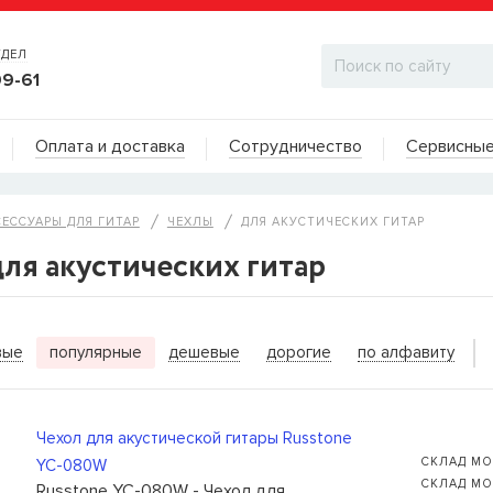
ТДЕЛ
99-61
Адреса на карте
Оплата и доставка
Сотрудничество
Сервисные
ДИЛЕРСКИЙ ОТДЕЛ
СЕССУАРЫ ДЛЯ ГИТАР
ЧЕХЛЫ
ДЛЯ АКУСТИЧЕСКИХ ГИТАР
ля акустических гитар
ИТЬ КОГДА ПОЯВИТСЯ
вые
популярные
дешевые
дорогие
по алфавиту
ы для бас-гитар Olympia HQB45100S
сейчас нет в
вы можете оставить заявку и мы сообщим вам,
ожно будет купить.
Чехол для акустической гитары Russtone
СКЛАД МО
YC-080W
СКЛАД МО
Russtone YC-080W - Чехол для