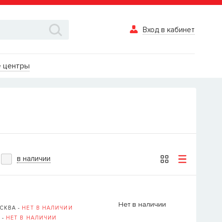
Вход в кабинет
Вход в каби
 центры
Логин
Пароль
Забыли пароль?
в наличии
ВОЙТИ
Вход в кабинет
Нет в наличии
СКВА -
НЕТ В НАЛИЧИИ
Восстановле
 -
НЕТ В НАЛИЧИИ