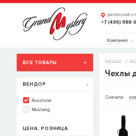
ДИЛЕРСКИЙ О
+7 (495) 988-
Компания
КАТАЛОГ
АК
ВСЕ ТОВАРЫ
Чехлы д
ВЕНДОР
СООБЩ
Сначала:
но
Russtone
Товара
Струн
Mustang
наличии, но 
когда товар м
Имя
ЦЕНА, РОЗНИЦА