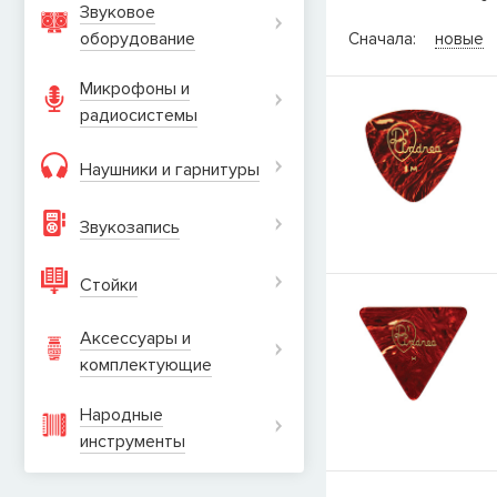
Звуковое
СООБЩИТ
оборудование
Сначала:
новые
Товара
Струны дл
Микрофоны и
наличии, но вы м
радиосистемы
когда товар можно
Имя
Наушники и гарнитуры
Звукозапись
E-mail
Стойки
Аксессуары и
СООБЩИТЬ
комплектующие
Народные
инструменты