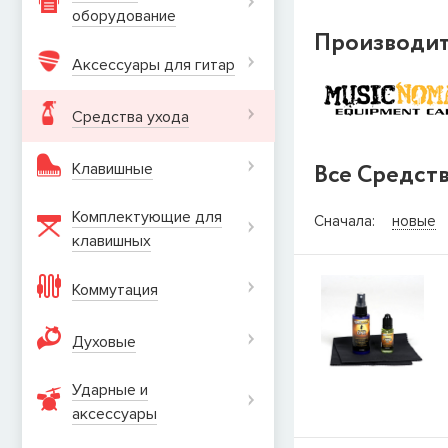
оборудование
Производи
Аксессуары для гитар
Средства ухода
Все Средств
Клавишные
СООБЩИТ
Комплектующие для
Сначала:
новые
клавишных
Товара
Струны дл
наличии, но вы м
Коммутация
когда товар можно
Имя
Духовые
Ударные и
E-mail
аксеcсуары